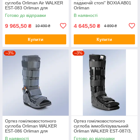
суглоба Orliman Air WALKER
падаючій стопі" BOXIA AB01
EST-083 Orliman для
Orliman
реабілітації після травм
Готово до відправки
В наявності
9 965,50
4 645,50
₴
₴
10 490 ₴
4 890 ₴
Купити
Купити
–3%
–3%
Ортез гомілковостопного
Ортез гомілковостопного
суглоба Orliman WALKER
суглоба іммобілізувальний
EST-086 Orliman для
Orliman WALKER EST-087/3,
реабілітації після травм
(розмір L)
В наявності
Готово до відправки