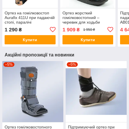
Ортез на гомілковостоп
Ортез жорсткий
Підт
Aurafix 411U при падаючій
гомілковостопний –
пада
стопі, паралічі
черевик для ходьби
AB01
малогомілкового нерва
SUPER , Wellcare 62033 /
1 290
1 909
4 6
₴
₴
1 950 ₴
635104, 28см
Купити
Купити
Акційні пропозиції та новинки
–5%
–5%
Ортез гомілковостопного
Підтримуючий ортез при