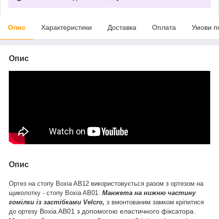
Опис
Характеристики
Доставка
Оплата
Умови п
Опис
Опис
Ортез на стопу Boxia AB12 використовується разом з ортезом на
щиколотку - стопу Boxia AB01.
Манжета на нижню частину
гомілки із застібками Velcro,
з вмонтованим замком кріпитися
Boxia AB01 з допомогою еластичного фіксатора.
до ортезу