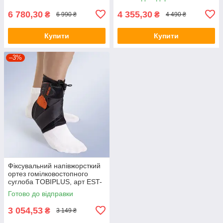
6 780,30
4 355,30
₴
₴
6 990 ₴
4 490 ₴
Купити
Купити
–3%
Фіксувальний напівжорсткий
ортез гомілковостопного
суглоба TOBIPLUS, арт EST-
090
Готово до відправки
3 054,53
₴
3 149 ₴