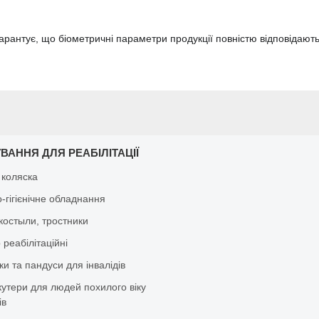
) гарантує, що біометричні параметри продукції повністю відповіда
ВАННЯ ДЛЯ РЕАБІЛІТАЦІЇ
 коляска
-гігієнічне обладнання
костыли, тростники
реабілітаційні
и та пандуси для інвалідів
кутери для людей похилого віку
ів