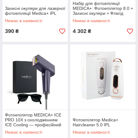
Набір для фотоепіляції
Захисні окуляри для лазерної
MEDICA+: Фотоепілятор 8.0 +
фотоепіляції Medica+ IPL
Захисні окуляри + Флюїд
після епіляції
Немає в наявності
Немає в наявності
390
4 302
₴
₴
Фотоепілятор MEDICA+ ICE
PRO 10X з охолодженням
Фотоепілятор Medica+
ICE Cooling — професійний
Haircleaner 5.0 IPL
IPL фотоепілятор для
Немає в наявності
Немає в наявності
домашнього видалення