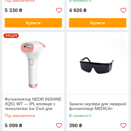
Під замовлення
В наявності
5 330
4 926
₴
₴
Купити
Купити
АКЦІЯ
Фотоепілятор NEOR INSHINE
XQ51 WT — IPL епіляція з
Захисні окуляри для лазерної
технологією Ice Cool для
фотоепіляції MEDICA+
безболісного видалення
Під замовлення
В наявності
волосся
5 099
390
₴
₴