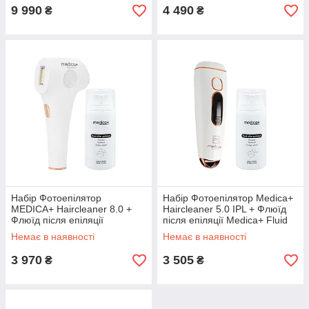
волосся
9 990
4 490
₴
₴
Набір Фотоепілятор
Набір Фотоепілятор Medica+
MEDICA+ Haircleaner 8.0 +
Haircleaner 5.0 IPL + Флюїд
Флюїд після епіляції
після епіляції Medica+ Fluid
MEDICA+ Fluid after epilation
after epilation
Немає в наявності
Немає в наявності
3 970
3 505
₴
₴