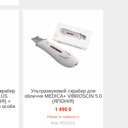
крабер
Ультразвуковий скрабер для
LUS
обличчя MEDICA+ VIBROSCIN 5.0
ІЯ) +
(ЯПОНІЯ)
я особи
1 490 ₴
Немає в наявності
50122/1