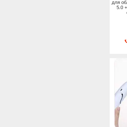
для об
5.0 