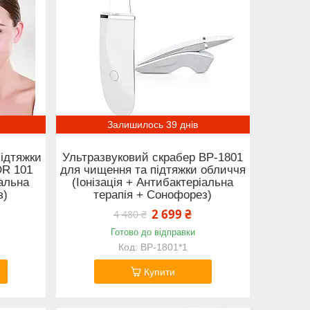
Залишилось 39 днів
ідтяжки
Ультразвуковий скрабер BP-1801
OR 101
для чищення та підтяжки обличчя
іальна
(Іонізація + Антибактеріальна
з)
терапія + Сонофорез)
2 699 ₴
4 480 ₴
Готово до відправки
BP-1801*1
Купити