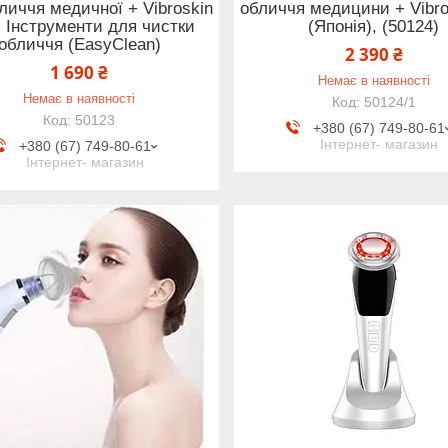
личчя медичної + Vibroskin
обличчя медицини + Vibro
+ Інструменти для чистки
(Японія), (50124)
обличчя (EasyClean)
2 390 ₴
1 690 ₴
Немає в наявності
Немає в наявності
50124/1
50123
+380 (67) 749-80-61
Інтернет- магазин
+380 (67) 749-80-61
Інтернет- магазин