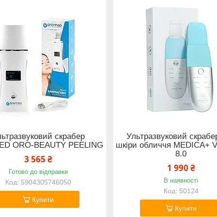
льтразвуковий скрабер
Ультразвуковий скрабе
D ORO-BEAUTY PEELING
шкіри обличчя MEDICA+ Vi
8.0
3 565 ₴
1 990 ₴
Готово до відправки
В наявності
5904305746050
50124
Купити
Купити