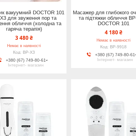
ик вакуумний DOCTOR 101
Масажер для глибокого о
Х3 для звуження пор та
та підтяжки обличчя BP
ення обличчя (холодна та
DOCTOR 101
гаряча терапія)
4 180 ₴
3 480 ₴
Немає в наявності
Немає в наявності
BP-9918
ВР-Х3
+380 (67) 749-80-61
Інтернет- магазин
+380 (67) 749-80-61
Інтернет- магазин