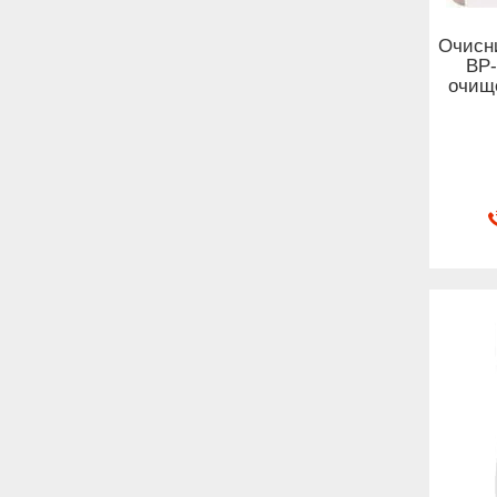
Очисн
ВР-
очищ