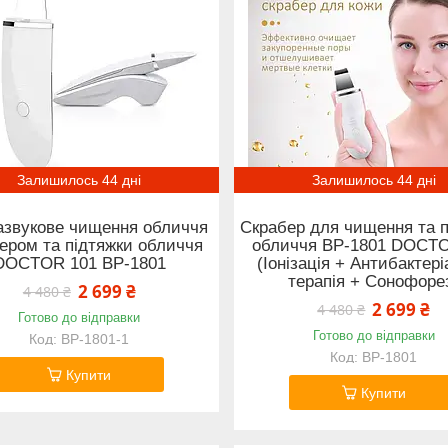
Залишилось 44 дні
Залишилось 44 дні
азвукове чищення обличчя
Скрабер для чищення та п
ером та підтяжки обличчя
обличчя BP-1801 DOCT
DOCTOR 101 BP-1801
(Іонізація + Антибактер
терапія + Сонофоре
2 699 ₴
4 480 ₴
2 699 ₴
4 480 ₴
Готово до відправки
Готово до відправки
BP-1801-1
BP-1801
Купити
Купити