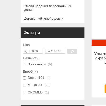
Умови надання персональних
даних
Договір публічної оферти
Фільтри
Ціна
Ультр
скраб
Наявність
В наявності
6
Виробник
Doctor 101
4
MEDICA+
23
OROMED
1