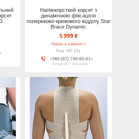
альний
Напівжорсткий корсет з
орсет
динамічною фіксацією
3
попереково-крижового відділу Star
Brace Dynamic
5 999 ₴
Немає в наявності
SD 101
+380 (67) 749-80-61
Інтернет- магазин