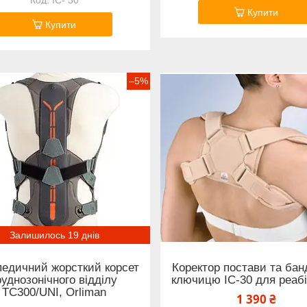
Купити
Купити
–5%
Залишилось 19 днів
едичний жорсткий корсет
Коректор постави та бан
руднозонічного відділу
ключицю IC-30 для реабі
TC300/UNI, Orliman
1 390 ₴