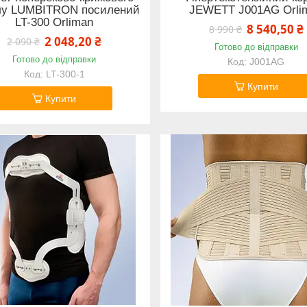
ілу LUMBITRON посилений
JEWETT J001AG Orli
LT-300 Orliman
8 540,50 ₴
8 990 ₴
2 048,20 ₴
2 090 ₴
Готово до відправки
Готово до відправки
J001AG
LT-300-1
Купити
Купити