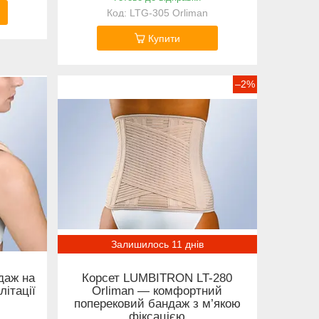
LTG-305 Orliman
Купити
–2%
Залишилось 11 днів
даж на
Корсет LUMBITRON LT-280
літації
Orliman — комфортний
поперековий бандаж з м’якою
фіксацією