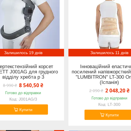
Залишилось 19 днів
Залишилось 11 днів
пертекстензійний корсет
Інноваційний еластич
TT J001AG для грудного
посилений напівжорсткий
відділу хребта р 3
"LUMBITRON" LT-300 Or
(Іспанія)
8 540,50 ₴
8 990 ₴
2 048,20 ₴
2 090 ₴
Готово до відправки
Готово до відправки
J001AG/3
LT-300
Купити
Купити