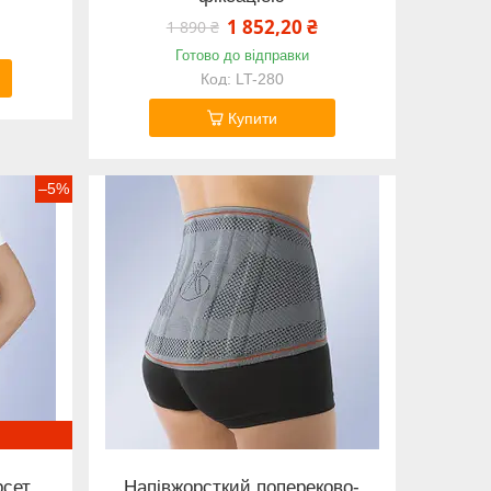
1 852,20 ₴
1 890 ₴
Готово до відправки
LT-280
Купити
–5%
рсет
Напівжорсткий попереково-