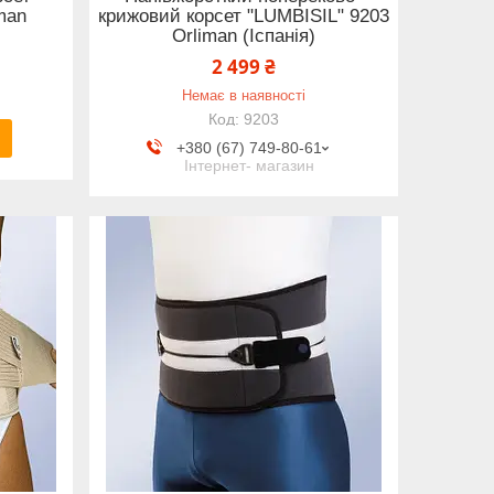
man
крижовий корсет "LUMBISIL" 9203
Orliman (Іспанія)
2 499 ₴
Немає в наявності
9203
+380 (67) 749-80-61
Інтернет- магазин