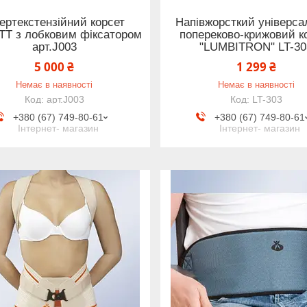
пертекстензійний корсет
Напівжорсткий універс
T з лобковим фіксатором
попереково-крижовий к
арт.J003
"LUMBITRON" LT-30
5 000 ₴
1 299 ₴
Немає в наявності
Немає в наявності
арт.J003
LT-303
+380 (67) 749-80-61
+380 (67) 749-80-61
Інтернет- магазин
Інтернет- магазин