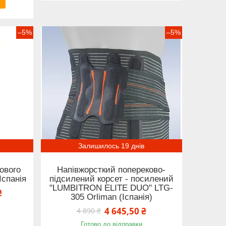
–5%
–5%
Залишилось 19 днів
ового
Напівжорсткий попереково-
Іспанія
підсилений корсет - посилений
"LUMBITRON ELITE DUO" LTG-
₴
305 Orliman (Іспанія)
4 645,50 ₴
4 890 ₴
Готово до відправки