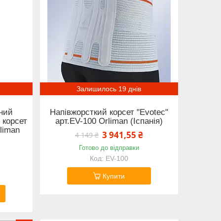
Залишилось 19 днів
ний
Напівжорсткий корсет "Evotec"
 корсет
арт.EV-100 Orliman (Іспанія)
liman
3 941,55 ₴
4 149 ₴
Готово до відправки
EV-100
Купити