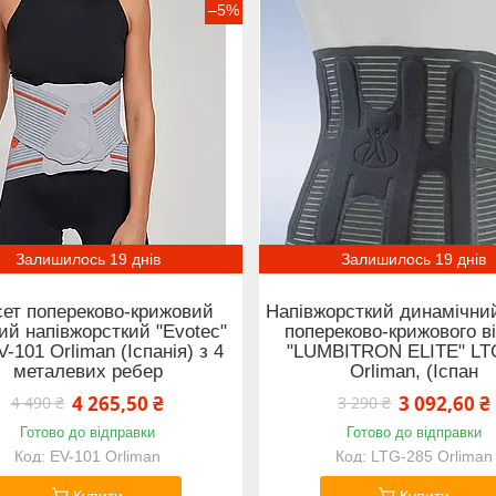
–5%
Залишилось 19 днів
Залишилось 19 днів
сет попереково-крижовий
Напівжорсткий динамічний
ий напівжорсткий "Evotec"
попереково-крижового в
V-101 Orliman (Іспанія) з 4
"LUMBITRON ELITE" LT
металевих ребер
Orliman, (Іспан
4 265,50 ₴
3 092,60 ₴
4 490 ₴
3 290 ₴
Готово до відправки
Готово до відправки
EV-101 Orliman
LTG-285 Orliman
Купити
Купити