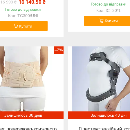
16 140,50 ₴
16 990 ₴
Готово до відправки
Готово до відправки
IC- 30*1
TC300/UNI
Купити
Купити
–2%
Залишилось 38 днів
Залишилось 43 дні
ет попереково-крижового
Гіпертекстензійний ко