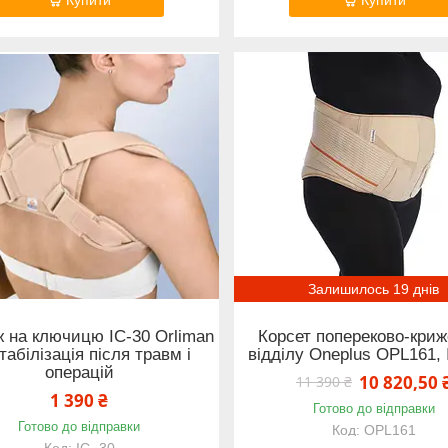
Залишилось 19 днів
 на ключицю IC-30 Orliman
Корсет попереково-криж
абілізація після травм і
відділу Oneplus OPL161, 
операцій
10 820,50 
11 390 ₴
1 390 ₴
Готово до відправки
Готово до відправки
OPL161
IC- 30