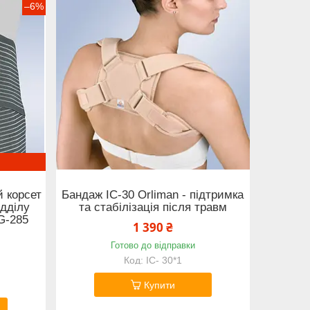
–6%
 корсет
Бандаж IC-30 Orliman - підтримка
ідділу
та стабілізація після травм
G-285
1 390 ₴
Готово до відправки
IC- 30*1
Купити