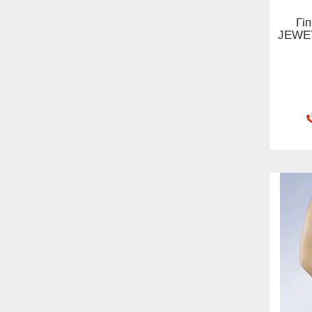
Гі
JEWET