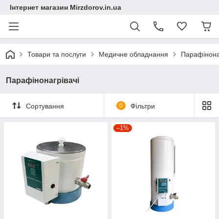
Інтернет магазин Mirzdorov.in.ua
Товари та послуги
Медичне обладнання
Парафінона
Парафінонагрівачі
Сортування
0
Фільтри
–1%