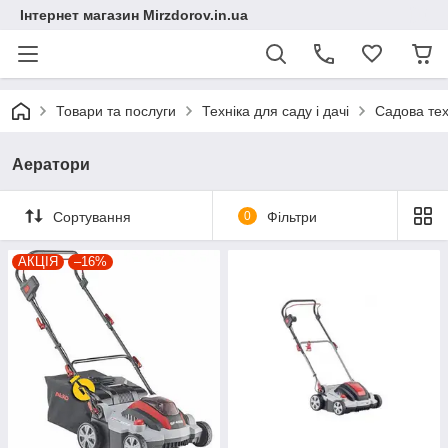
Інтернет магазин Mirzdorov.in.ua
Товари та послуги
Техніка для саду і дачі
Садова тех
Аератори
Сортування
0
Фільтри
АКЦІЯ
–16%