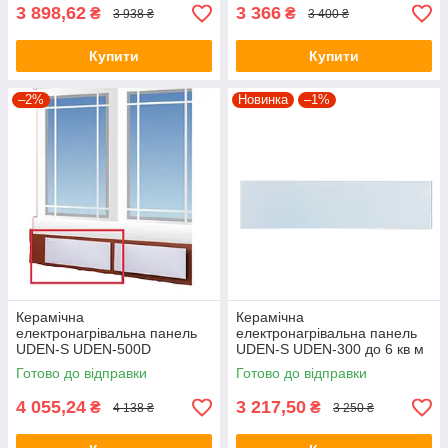
3 898,62
3 366
₴
₴
3 938 ₴
3 400 ₴
Купити
Купити
–2%
Новинка
–1%
Керамічна
Керамічна
електронагрівальна панель
електронагрівальна панель
UDEN-S UDEN-500D
UDEN-S UDEN-300 до 6 кв м
"універсал"
Готово до відправки
Готово до відправки
4 055,24
3 217,50
₴
₴
4 138 ₴
3 250 ₴