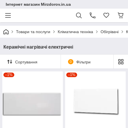
Інтернет магазин Mirzdorov.in.ua
Товари та послуги
Кліматична техніка
Обігрівачі
К
Керамічні нагрівачі електричні
Сортування
0
Фільтри
–1%
–1%