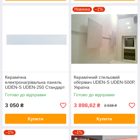
Новинка
–1%
Керамічна
Керамічний стельовий
електронагрівальна панель
обігрівач UDEN-S UDEN-500Р,
UDEN-S UDEN-250 Стандарт
Україна
до 5 кв м
Готово до відправки
Готово до відправки
3 050
3 898,62
₴
₴
3 938 ₴
Купити
Купити
–1%
–1%