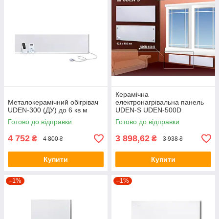
Керамічна
Металокерамічний обігрівач
електронагрівальна панель
UDEN-300 (ДУ) до 6 кв м
UDEN-S UDEN-500D
Стандарт без шнура та вилки
Готово до відправки
Готово до відправки
4 752
3 898,62
₴
₴
4 800 ₴
3 938 ₴
Купити
Купити
–1%
–1%