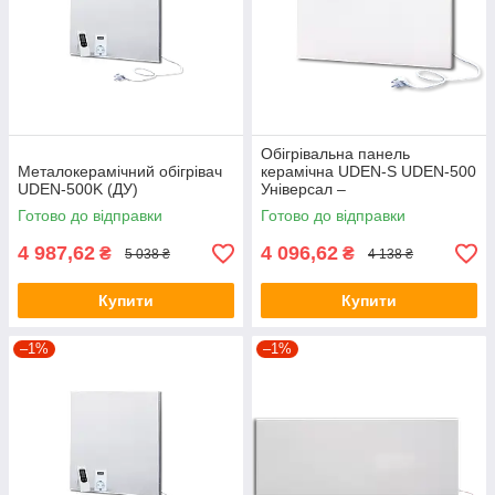
Обігрівальна панель
Металокерамічний обігрівач
керамічна UDEN-S UDEN-500
UDEN-500K (ДУ)
Універсал –
енергозберігаючий
Готово до відправки
Готово до відправки
електрообігрівач
4 987,62
4 096,62
₴
₴
5 038 ₴
4 138 ₴
Купити
Купити
–1%
–1%