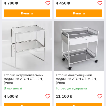
4 700
4 450
₴
₴
Купити
Купити
Столик інструментальний
Столик маніпуляційний
медичний АТОН СТ-І-2Н,
медичний АТОН СТ-М-2Н,
(Aton)
(Aton)
В наявності
Готово до відправки
4 500
11 100
₴
₴