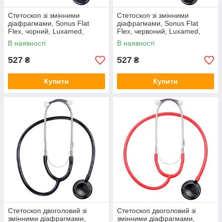
Стетоскоп зі змінними
Стетоскоп зі змінними
діафрагмами, Sonus Flat
діафрагмами, Sonus Flat
Flex, чорний, Luxamed,
Flex, червоний, Luxamed,
(441232)
(4498971)
В наявності
В наявності
527
527
₴
₴
Купити
Купити
Стетоскоп двоголовий зі
Стетоскоп двоголовий зі
змінними діафрагмами,
змінними діафрагмами,