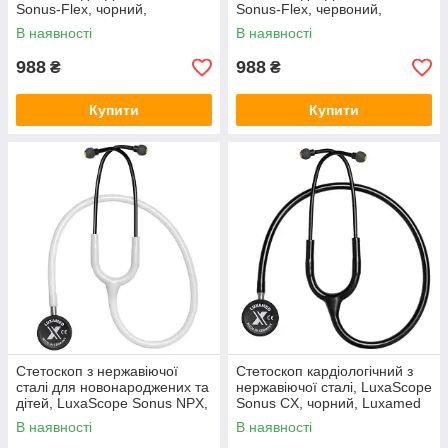
Sonus-Flex, чорний,
Sonus-Flex, червоний,
Luxamed, (84498)
Luxamed
В наявності
В наявності
988
988
₴
₴
Купити
Купити
Стетоскоп з нержавіючої
Стетоскоп кардіологічний з
сталі для новонароджених та
нержавіючої сталі, LuxaScope
дітей, LuxaScope Sonus NPX,
Sonus CX, чорний, Luxamed
білий, Luxamed
В наявності
В наявності