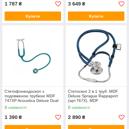
1 787
3 649
₴
₴
Купити
Купити
Стетофонендоскоп з
Стетоскоп 2 в 1 труб. MDF
подовженою трубкою MDF
Deluxe Sprague Rappaport
747XP Acoustica Deluxe Dual
(арт.767X), MDF
Head (США)
В наявності
В наявності
1 390
2 890
₴
₴