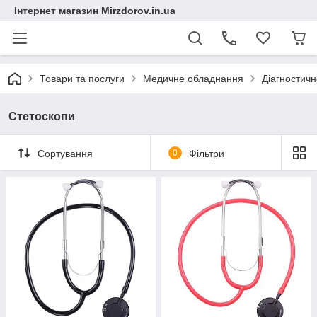
Інтернет магазин Mirzdorov.in.ua
Товари та послуги
Медичне обладнання
Діагностич
Стетоскопи
Сортування
0
Фільтри