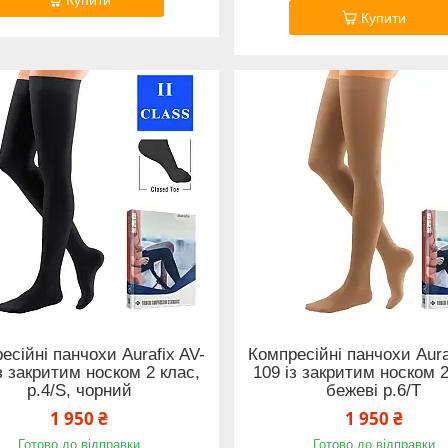
Купити
есійні панчохи Aurafix AV-
Компресійні панчохи Aura
з закритим носком 2 клас,
109 із закритим носком 2
р.4/S, чорний
бежеві р.6/T
1 950 ₴
1 950 ₴
Готово до відправки
Готово до відправки