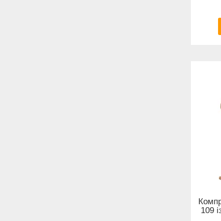
Компр
109 і