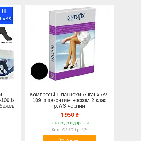
и
Компресійні панчохи Aurafix AV-
-109 із
109 із закритим носком 2 клас
 бежеві
р.7/S чорний
1 950 ₴
Готово до відправки
AV-109 р.7/S
Купити