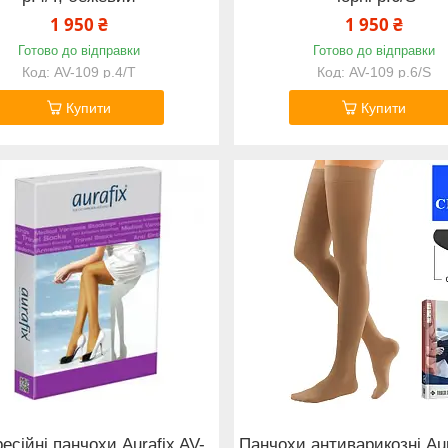
1 950 ₴
1 950 ₴
Готово до відправки
Готово до відправки
AV-109 р.4/Т
AV-109 р.6/S
Купити
Купити
есійні панчохи Aurafix AV-
Панчохи антиварикозні Aur