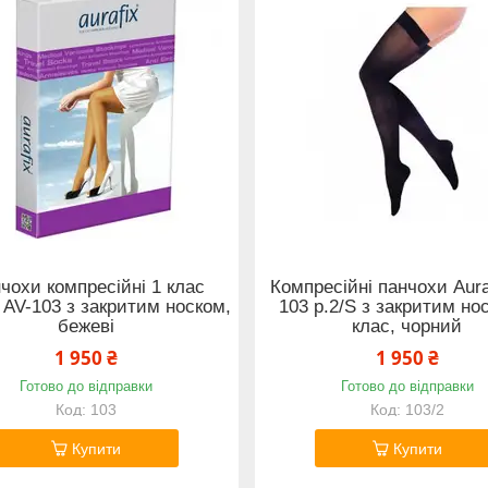
чохи компресійні 1 клас
Компресійні панчохи Aura
x AV-103 з закритим носком,
103 р.2/S з закритим но
бежеві
клас, чорний
1 950 ₴
1 950 ₴
Готово до відправки
Готово до відправки
103
103/2
Купити
Купити