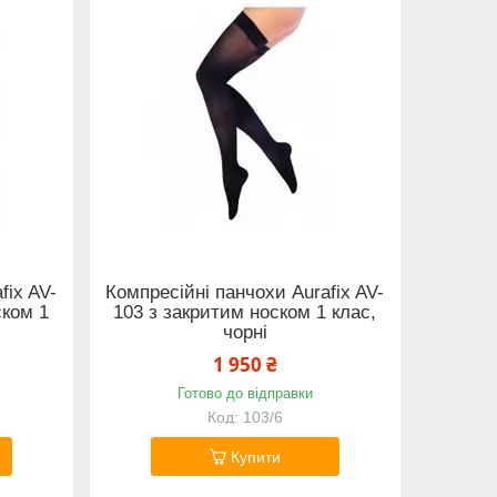
fix AV-
Компресійні панчохи Aurafix AV-
ском 1
103 з закритим носком 1 клас,
чорні
1 950 ₴
Готово до відправки
103/6
Купити