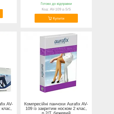
Готово до відправки
AV-109 р.5/S
Купити
fix AV-
Компресійні панчохи Aurafix AV-
 клас,
109 із закритим носком 2 клас,
р.2/T, бежевий