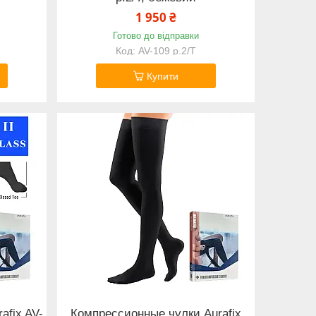
1 950 ₴
Готово до відправки
AV-109 р.2/Т
Купити
afix AV-
Компрессионные чулки Aurafix