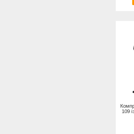
Компр
109 і