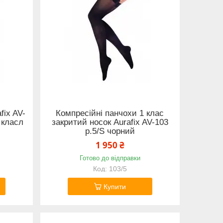
fix AV-
Компресійні панчохи 1 клас
 класл
закритий носок Aurafix AV-103
р.5/S чорний
1 950 ₴
Готово до відправки
103/5
Купити