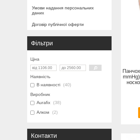
Умови надання персональних
даних
Договір публічної оферти
Фільтри
Ціна
Панчох
mmHg) 
Наявність
носко
В наявності
40
Виробник
Aurafix
38
Алком
2
Контакти