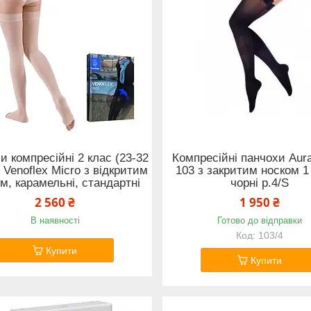
и компресійні 2 клас (23-32
Компресійні панчохи Aura
Venoflex Micro з відкритим
103 з закритим носком 1
м, карамельні, стандартні
чорні р.4/S
2 560 ₴
1 950 ₴
В наявності
Готово до відправки
103/4
Купити
Купити