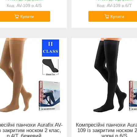
AV-109 р.4/S
AV-109 р.6/Т
Купити
Купити
есійні панчохи Aurafix AV-
Компресійні панчохи Aura
з закритим носком 2 клас,
109 із закритим носком 2
р.4/T, бежевий
чорні р.6/S