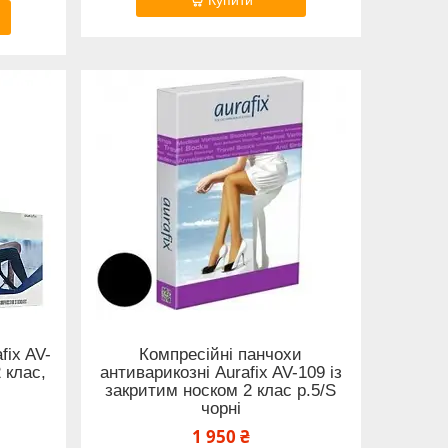
fix AV-
Компресійні панчохи
 клас,
антиварикозні Aurafix AV-109 із
закритим носком 2 клас р.5/S
чорні
1 950 ₴